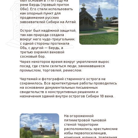
был основан в 1716 году на
реке Бердь (правый приток
Оби). Его стали использовать
как опорный пункт для
продвижения русских
завоевателей Сибири на Алтай.
Острог был надёжной защитой,
так как природа создала
вокруг него чудо-треугольник:
с одной стороны протекала
Обь, с другой — Бердь, а
третью охранял вековой
сосновый бор.
Через некоторое время вокруг укрепления вырос
посад, где стали селиться люди, занимавшиеся
промыслом, торговлей, ремеслом.
Чертежей и фотографий старинного острога не
сохранилось. Все архитектурные работы проводились
на основании документальных письменных
свидетельств о конструктивных решениях и
назначения зданий внутри острогов Сибири 18 века.
На огороженной
пятиметровой тыновой
стеной территории
расположились: крестьянские
избы первопоселенцев,
конюшня, кузница, трапезная,