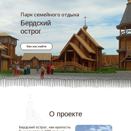
Парк семейного отдыха
Бердский
острог
Как нас найти
О проекте
Афиша
Фотогалерея
Карта парка
Бердский острог, как крепость